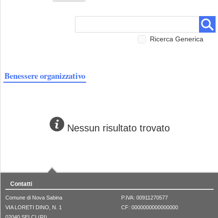
Ricerca Generica
Benessere organizzativo
Nessun risultato trovato
Contatti
Comune di Nova Sabina
P.IVA: 00911270577
VIA LORETI DINO, N. 1
CF: 0000000000000000
02040 SELCI (RI) .